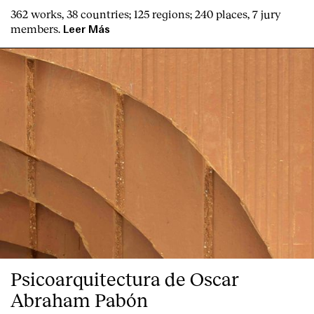
362 works, 38 countries; 125 regions; 240 places, 7 jury
members.
Leer Más
Psicoarquitectura de Oscar
Abraham Pabón