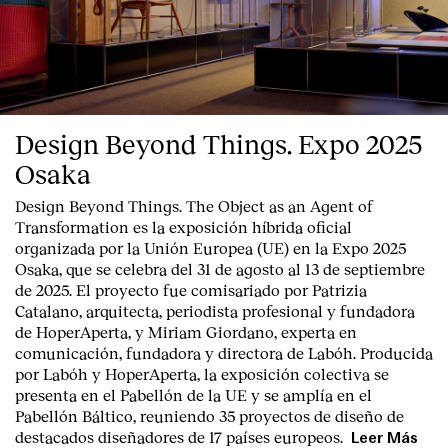
Design Beyond Things. Expo 2025
English
Español
Italiano
Català
Osaka
Design Beyond Things. The Object as an Agent of
Transformation
es la exposición híbrida oficial
organizada por la
Unión Europea
(UE) en la
Expo 2025
Osaka
, que se celebra del
31 de agosto al 13 de septiembre
de 2025
. El proyecto fue comisariado por
Patrizia
Catalano
, arquitecta, periodista profesional y fundadora
de HoperAperta, y
Miriam Giordano
, experta en
comunicación, fundadora y directora de Labóh. Producida
por
Labóh
y
HoperAperta, l
a exposición colectiva se
presenta en el
Pabellón de la UE
y se amplía en el
Pabellón Báltico
, reuniendo
35 proyectos de diseño
de
destacados diseñadores
de
17 países europeos
.
Leer Más