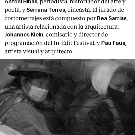
periodista, historiador del arte y
Antoni Ribas,
poeta, y
cineasta. El jurado de
Serrana Torres,
cortometrajes está compuesto por
Bea Sarrias,
una artista relacionada con la arquitectura,
comisario y director de
Johannes Klein,
programación del In-Edit Festival, y
Pau Faus,
artista visual y arquitecto.