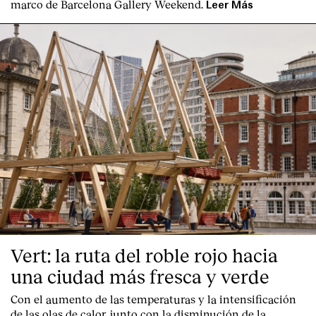
marco de Barcelona Gallery Weekend.
Leer Más
Contacto
Vert: la ruta del roble rojo hacia
una ciudad más fresca y verde
Con el aumento de las temperaturas y la intensificación
de las olas de calor, junto con la disminución de la