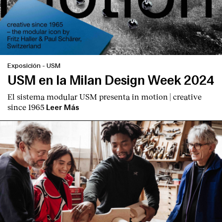
Exposición
-
USM
English
Español
Italiano
Català
USM en la Milan Design Week 2024
El sistema modular USM presenta
in motion | creative
since 1965
Leer Más