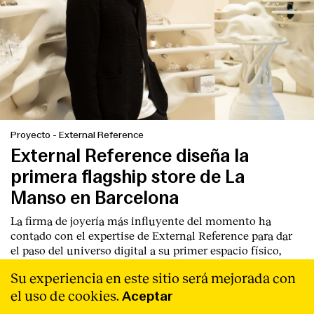
Proyecto
-
External Reference
External Reference diseña la
primera flagship store de La
Manso en Barcelona
La firma de joyería más influyente del momento ha
contado con el expertise de
External Reference
para dar
el paso del universo digital a su primer espacio físico,
donde la experiencia de la marca se vuelve emocionante
Su experiencia en este sitio será mejorada con
y memorable
Leer Más
el uso de cookies.
Aceptar