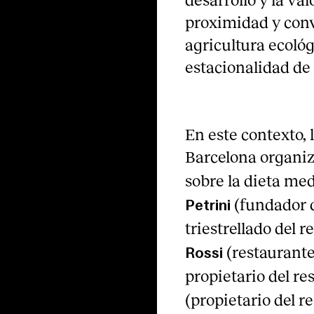
proximidad y conv
agricultura ecológ
estacionalidad de 
En este contexto,
Barcelona organiz
sobre la dieta me
(fundador 
Petrini
triestrellado del 
(restaurante
Rossi
propietario del r
(propietario del r