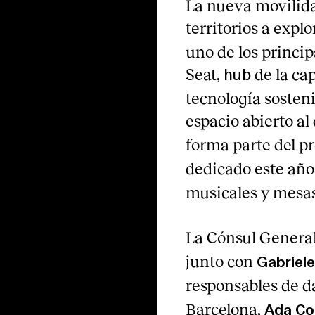
La nueva movilida
territorios a expl
uno de los princip
Seat,
de la ca
hub
tecnología sosteni
espacio abierto al
forma parte del 
dedicado este año
musicales y mesa
La Cónsul General
junto con
Gabriele
responsables de da
Barcelona,
Ada Co