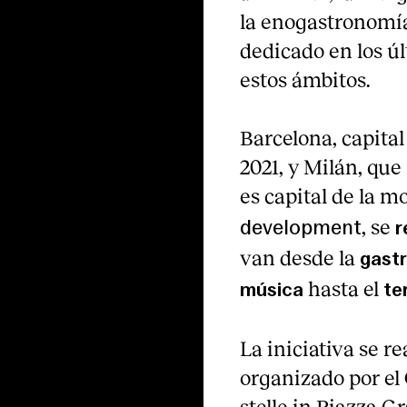
la enogastronomía
dedicado en los úl
estos ámbitos.
Barcelona, capita
2021, y Milán, que
es capital de la m
, se
development
r
van desde la
gast
hasta el
música
te
La iniciativa se r
organizado por el 
stelle in Piazza G