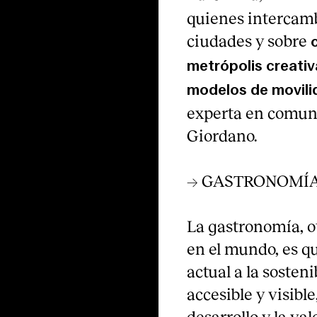
quienes intercambi
ciudades y sobre
metrópolis creativ
modelos de movili
experta en comuni
Giordano.
→ GASTRONOMÍA
La gastronomía, ot
en el mundo, es qu
actual a la sosten
accesible y visibl
desarrollo y la va