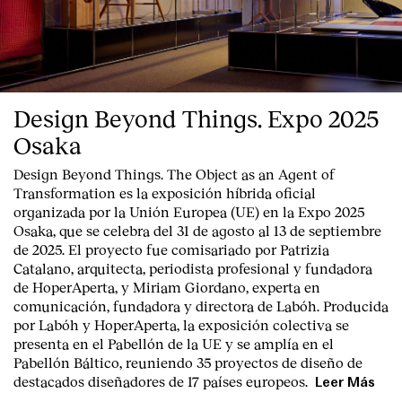
Design Beyond Things. Expo 2025
Osaka
Design Beyond Things. The Object as an Agent of
Transformation
es la exposición híbrida oficial
organizada por la
Unión Europea
(UE) en la
Expo 2025
Osaka
, que se celebra del
31 de agosto al 13 de septiembre
de 2025
. El proyecto fue comisariado por
Patrizia
Catalano
, arquitecta, periodista profesional y fundadora
de HoperAperta, y
Miriam Giordano
, experta en
comunicación, fundadora y directora de Labóh. Producida
por
Labóh
y
HoperAperta, l
a exposición colectiva se
presenta en el
Pabellón de la UE
y se amplía en el
Pabellón Báltico
, reuniendo
35 proyectos de diseño
de
destacados diseñadores
de
17 países europeos
.
Leer Más