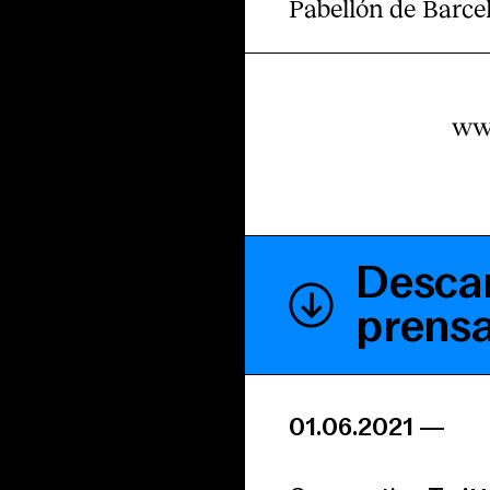
Pabellón de Barce
www
Descar
prens
01.06.2021
—