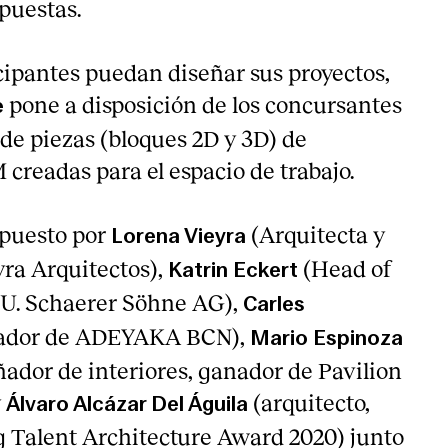
opuestas.
icipantes puedan diseñar sus proyectos,
pone a disposición de los concursantes
e
e piezas (bloques 2D y 3D) de
creadas para el espacio de trabajo.
puesto por
(Arquitecta y
Lorena Vieyra
ra Arquitectos),
(Head of
Katrin Eckert
U. Schaerer Söhne AG),
Carles
ador de ADEYAKA BCN),
Mario Espinoza
ñador de interiores, ganador de Pavilion
y
(arquitecto,
Álvaro Alcázar Del Águila
 Talent Architecture Award 2020) junto