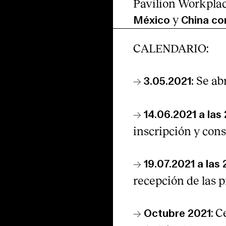
Pavilion Workplac
y
México
China
co
CALENDARIO:
→
Se ab
3.05.2021:
→
14.06.2021 a la
inscripción y con
→
19.07.2021 a las
recepción de las 
→
: 
Octubre 2021