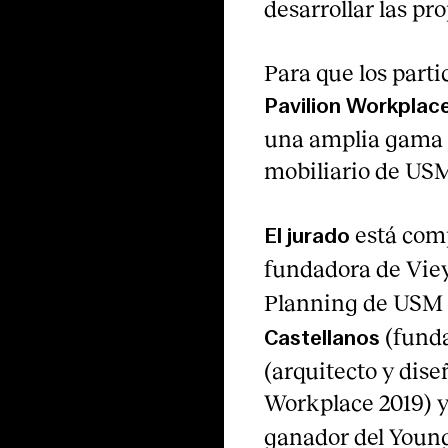
desarrollar las pr
Para que los part
Pavilion Workplac
una amplia gama d
mobiliario de USM 
está com
El jurado
fundadora de Viey
Planning de USM 
(fund
Castellanos
(arquitecto y dise
Workplace 2019) 
ganador del Young