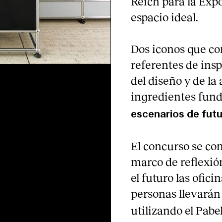
Reich para la Exp
espacio ideal.
Dos iconos que co
referentes de insp
del diseño y de l
ingredientes fun
escenarios de fut
El concurso se co
marco de reflexió
el futuro las ofici
personas llevarán 
utilizando el Pab