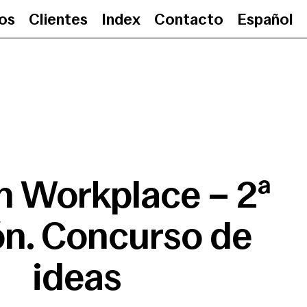
ios
Clientes
Index
Contacto
Español
Pavilion Workplace – 2ª ed
on Workplace – 2ª
ón. Concurso de
ideas