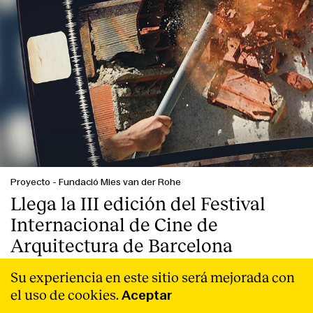
Proyecto
-
Fundació Mies van der Rohe
Llega la III edición del Festival
Internacional de Cine de
Arquitectura de Barcelona
El BARQ Festival se celebrará del 26 de septiembre al 1 de
Su experiencia en este sitio será mejorada con
octubre de 2023 en Barcelona, y el 18 de octubre de 2023
el uso de cookies.
Aceptar
en Madrid.
Leer Más