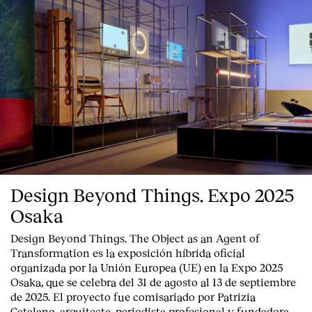
Design Beyond Things. Expo 2025
Osaka
Design Beyond Things. The Object as an Agent of
Transformation
es la exposición híbrida oficial
organizada por la
Unión Europea
(UE) en la
Expo 2025
Osaka
, que se celebra del
31 de agosto al 13 de septiembre
de 2025
. El proyecto fue comisariado por
Patrizia
Catalano
, arquitecta, periodista profesional y fundadora