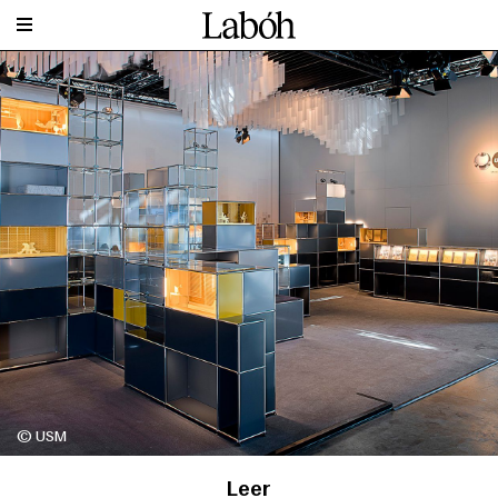
© USM
Leer