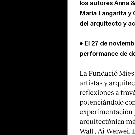
los autores Anna &
María Langarita y C
del arquitecto y a
• El 27 de noviembr
performance de d
La Fundació Mies 
artistas y arquite
reflexiones a trav
potenciándolo com
experimentación pa
arquitectónica m
Wall , Ai Weiwei, 