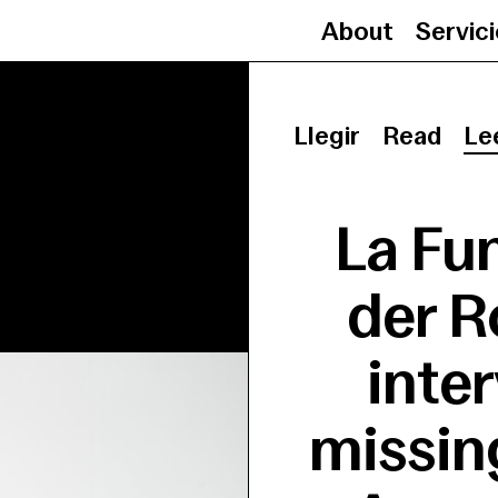
About
Servic
Llegir
Read
Le
La Fu
der R
inte
missin