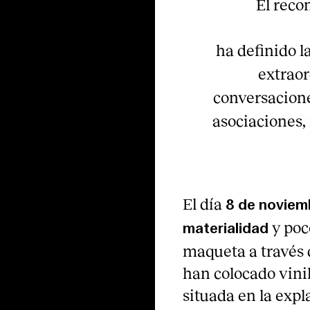
El reco
ha definido 
extrao
conversacione
asociaciones,
El día
8 de noviem
y poc
materialidad
maqueta a través 
han colocado vini
situada en la expl