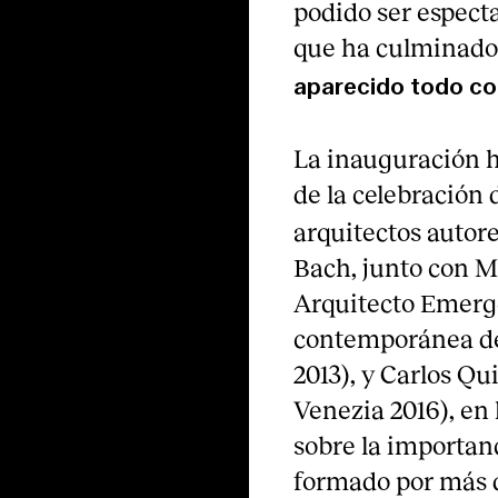
podido ser espect
que ha culminado
aparecido todo c
La inauguración h
de la celebración
arquitectos autor
Bach, junto con 
Arquitecto Emerg
contemporánea de
2013), y Carlos Qu
Venezia 2016), en 
sobre la importan
formado por más d