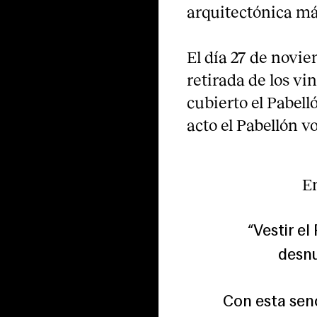
arquitectónica má
El día 27 de novie
retirada de los vi
cubierto el Pabell
acto el Pabellón vo
En
“Vestir e
desnu
Con esta senc