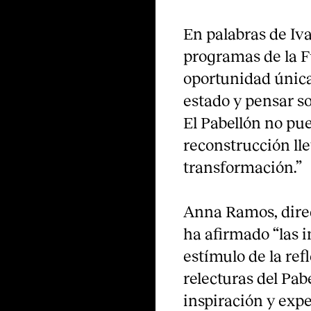
En palabras de Iv
programas de la F
oportunidad única 
estado y pensar so
El Pabellón no pue
reconstrucción ll
transformación.”
Anna Ramos, direc
ha afirmado “las i
estímulo de la ref
relecturas del Pa
inspiración y expe