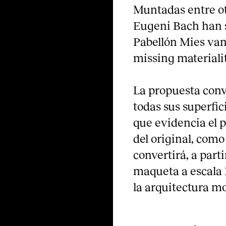
Muntadas entre ot
Eugeni Bach han s
Pabellón Mies van
missing materialit
La propuesta conv
todas sus superfic
que evidencia el p
del original, como
convertirá, a part
maqueta a escala 
la arquitectura m