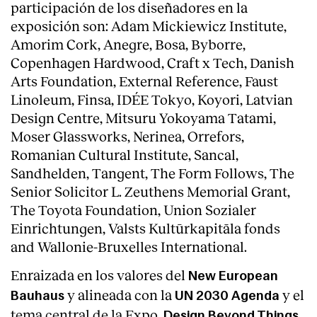
participación de los diseñadores en la
Servicios
exposición son: Adam Mickiewicz Institute,
Amorim Cork, Anegre, Bosa, Byborre,
Copenhagen Hardwood, Craft x Tech, Danish
Arts Foundation, External Reference, Faust
Linoleum, Finsa, IDÉE Tokyo, Koyori, Latvian
Design Centre, Mitsuru Yokoyama Tatami,
Moser Glassworks, Nerinea, Orrefors,
Romanian Cultural Institute, Sancal,
Sandhelden, Tangent, The Form Follows, The
Senior Solicitor L. Zeuthens Memorial Grant,
The Toyota Foundation, Union Sozialer
Einrichtungen, Valsts Kultūrkapitāla fonds
and Wallonie-Bruxelles International.
Enraizada en los valores del
New European
y alineada con la
y el
Bauhaus
UN 2030 Agenda
tema central de la Expo,
Design Beyond Things