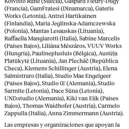
Koivisto Rune (Suecia), Gaspard Fleury-Dugy
(Francia), GamFratesi (Dinamarca), Gateris
Works (Letonia), Antrei Hartikainen
(Finlandia), Maria Jeglinska-Adamczewska
(Polonia), Mantas Lesauskas (Lituania),
Raffaella Mangiarotti (Italia), Sabine Marcelis
(Países Bajos), Liliána Mészáros, VUUV Works
(Hungría), Paulineplusluis (Bélgica), Austėja
Platūkytė (Lituania), Jan Plecháč (República
Checa), Klemens Schillinger (Austria), Elena
Salmistraro (Italia), Studio Mae Engelgeer
(Países Bajos), Studio Œ (Alemania), Studio
Sarmīte (Letonia), Dace Sūna (Letonia),
UND.studio (Alemania), Kiki van Eijk (Países
Bajos), Thomas Waidhofer (Austria), Carmelo
Zappulla (Italia), Anna Zimmermann (Austria).
Las empresas y organizaciones que apoyan la