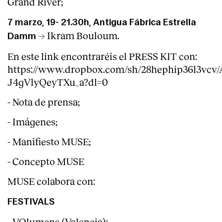
Grand River;
7 marzo, 19- 21.30h, Antigua Fábrica Estrella
→ Ikram Bouloum.
Damm
En este link encontraréis el PRESS KIT con:
https://www.dropbox.com/sh/28hephip36l3vcv
J4gVlyQeyTXu_a?dl=0
- Nota de prensa;
- Imágenes;
- Manifiesto MUSE;
- Concepto MUSE
MUSE colabora con:
FESTIVALS
- VOlumens (Valencia):