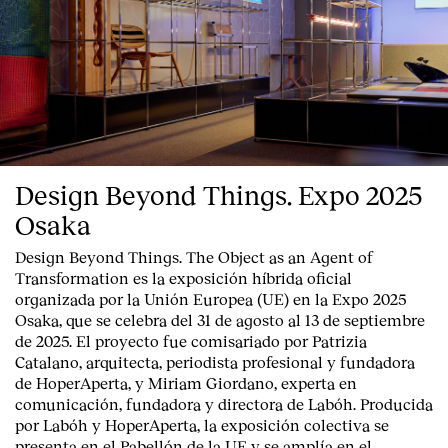
Design Beyond Things. Expo 2025
Osaka
Design Beyond Things. The Object as an Agent of
Transformation
es la exposición híbrida oficial
organizada por la
Unión Europea
(UE) en la
Expo 2025
Osaka
, que se celebra del
31 de agosto al 13 de septiembre
de 2025
. El proyecto fue comisariado por
Patrizia
Catalano
, arquitecta, periodista profesional y fundadora
de HoperAperta, y
Miriam Giordano
, experta en
comunicación, fundadora y directora de Labóh. Producida
por
Labóh
y
HoperAperta, l
a exposición colectiva se
presenta en el
Pabellón de la UE
y se amplía en el