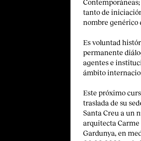
Contemporáneas; 
tanto de iniciació
nombre genérico
Es voluntad histór
permanente diálogo
agentes e instituc
ámbito internacio
Este próximo curs
traslada de su sed
Santa Creu a un nu
arquitecta Carme P
Gardunya, en medi