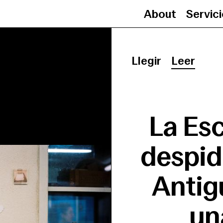
About
Servic
Llegir
Leer
La Es
despide
Antig
un