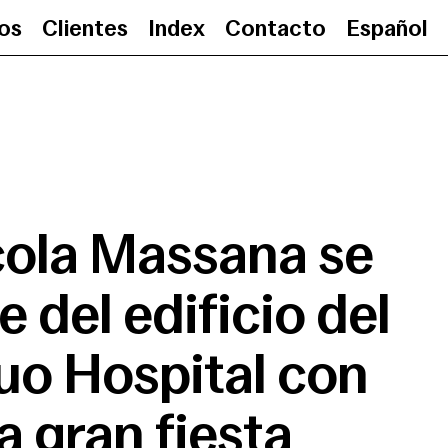
ios
Clientes
Index
Contacto
Español
La Escola Massana se despide de
cola Massana se
 del edificio del
uo Hospital con
a gran fiesta