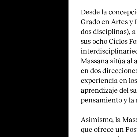
Desde la concepci
Grado en Artes y 
dos disciplinas), 
sus ocho Ciclos F
interdisciplinarie
Massana sitúa al 
en dos direcciones:
experiencia en los 
aprendizaje del sab
pensamiento y la r
Asimismo, la Mass
que ofrece un Pos