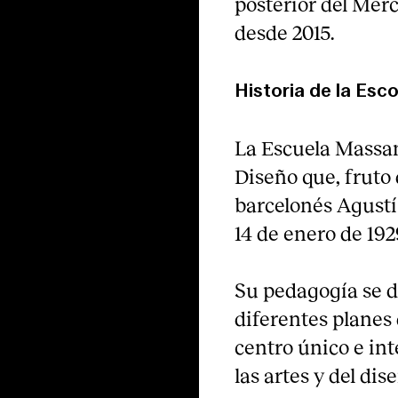
posterior del Mer
desde 2015.
Historia de la Es
La Escuela Massan
Diseño que, fruto 
barcelonés Agustí
14 de enero de 192
Su pedagogía se de
diferentes planes
centro único e in
las artes y del dis