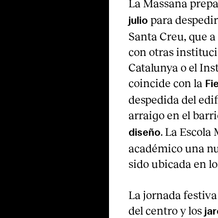
La Massana prep
para despedirs
julio
Santa Creu, que a
con otras instituc
Catalunya o el Ins
coincide con la
Fi
despedida del edif
arraigo en el barr
. La Escola
diseño
académico una nu
sido ubicada en lo
La jornada festiva
del centro y los
ja