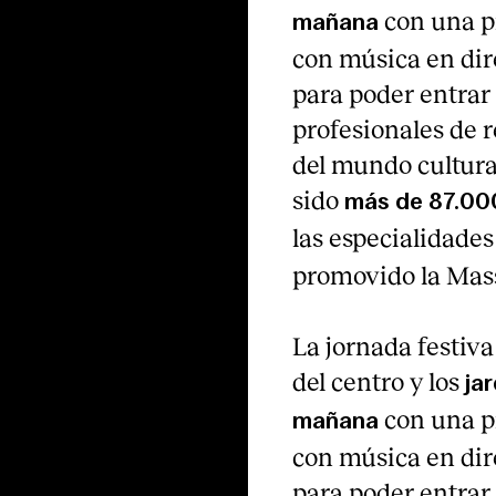
con una p
mañana
con música en dire
para poder entrar 
profesionales de r
del mundo cultural
sido
más de 87.00
las especialidade
promovido la Mas
La jornada festiva
del centro y los
ja
con una p
mañana
con música en dire
para poder entrar 