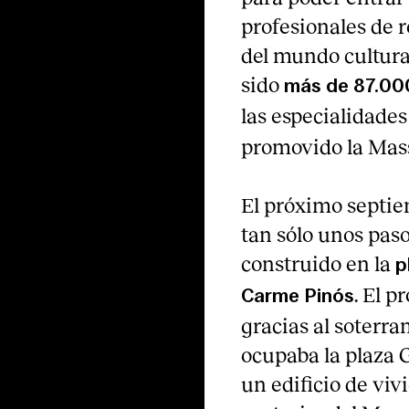
profesionales de r
del mundo cultural
sido
más de 87.00
las especialidade
promovido la Mas
El próximo septie
tan sólo unos pasos
construido en la
p
. El p
Carme Pinós
gracias al soterr
ocupaba la plaza 
un edificio de viv