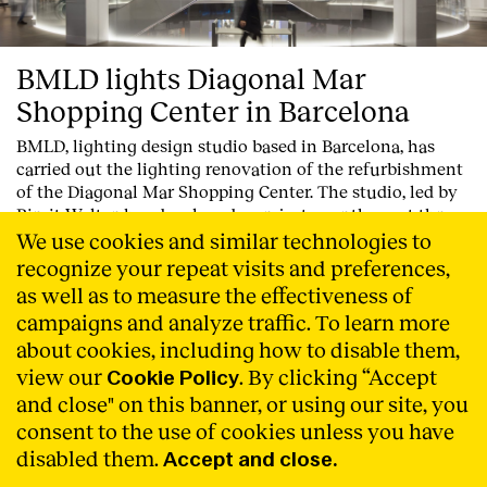
BMLD lights Diagonal Mar
Shopping Center in Barcelona
BMLD, lighting design studio based in Barcelona, has
carried out the lighting renovation of the refurbishment
of the Diagonal Mar Shopping Center. The studio, led by
Birgit Walter, has developed a project over the past three
years.
We use cookies and similar technologies to
Llegir Més
recognize your repeat visits and preferences,
as well as to measure the effectiveness of
campaigns and analyze traffic. To learn more
about cookies, including how to disable them,
view our
. By clicking “Accept
Cookie Policy
and close" on this banner, or using our site, you
consent to the use of cookies unless you have
disabled them.
Accept and close.