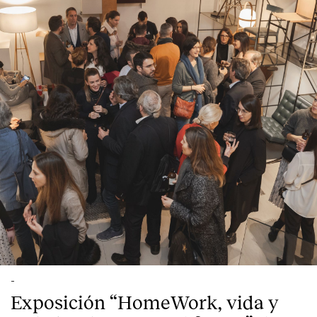
English
Español
Italiano
Català
-
Exposición “HomeWork, vida y