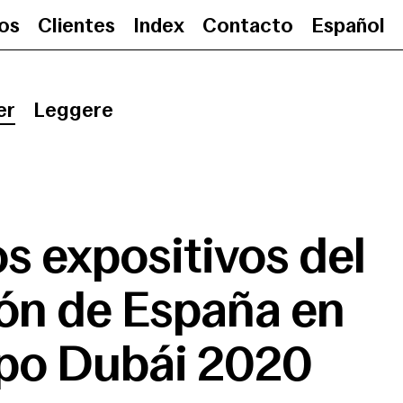
ios
Clientes
Index
Contacto
Español
Espacios expositivos del Pabell
er
Leggere
s expositivos del
ón de España en
xpo Dubái 2020