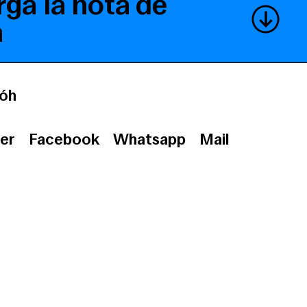
ga la nota de
a
óh
er
Facebook
Whatsapp
Mail