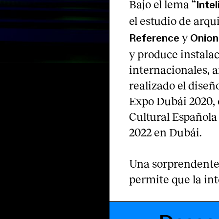
Bajo el lema “
Intel
el estudio de arqu
y
Reference
Onion
y produce instala
internacionales, 
realizado el diseñ
Expo Dubái 2020, 
Cultural Española 
2022 en Dubái.
Una sorprendente m
permite que la int