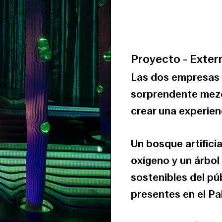
Proyecto
-
Exter
Las dos empresas 
sorprendente mezcl
crear una experienc
Un bosque artifici
oxígeno y un árbo
sostenibles del pú
presentes en el Pab