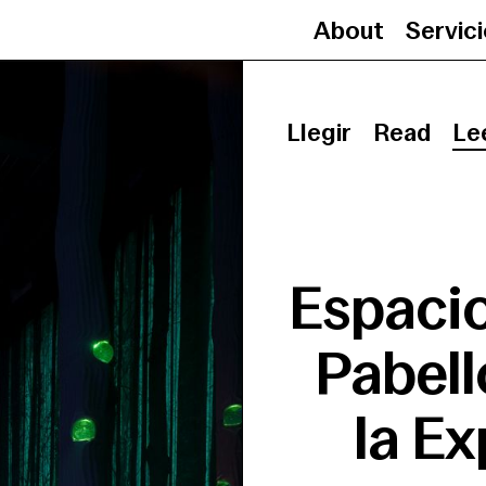
About
Servic
Llegir
Read
Le
Espacio
Pabell
la E