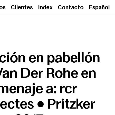
ios
Clientes
Index
Contacto
Español
Exposición en pabellón Mies Va
ción en pabellón
Van Der Rohe en
enaje a: rcr
ectes • Pritzker