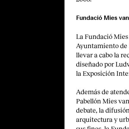
Fundació Mies van
La Fundació Mies 
Ayuntamiento de Ba
llevar a cabo la r
diseñado por Ludw
la Exposición Inte
Además de atender
Pabellón Mies van
debate, la difusió
arquitectura y u
sus fines, la Fund