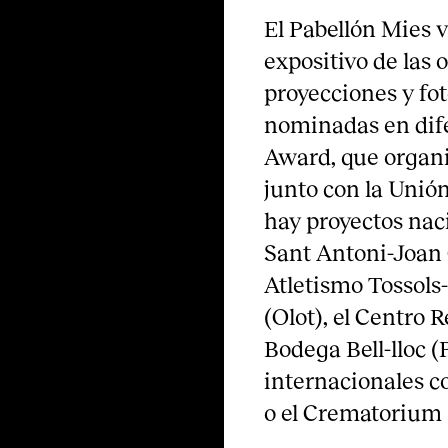
El Pabellón Mies 
expositivo de las
proyecciones y fot
nominadas en dif
Award, que organi
junto con la Unión
hay proyectos naci
Sant Antoni-Joan O
Atletismo Tossols-
(Olot), el Centro 
Bodega Bell-lloc 
internacionales c
o el Crematorium 