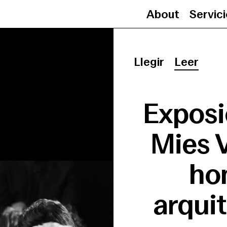
About
Servic
Llegir
Leer
Exposi
Mies 
hom
arquit