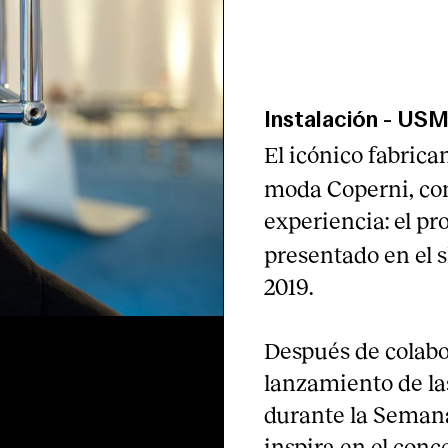
Instalación
-
US
El icónico fabric
moda Coperni, con
experiencia: el pr
presentado en el 
2019.
Después de colabo
lanzamiento de la
durante la Semana
inspira en el co