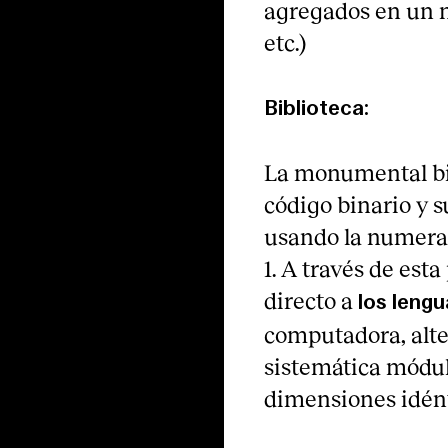
agregados en un ni
etc.)
Biblioteca:
La monumental bib
código binario y 
usando la numeraci
1. A través de est
directo a
los leng
computadora, alte
sistemática módulo
dimensiones idént