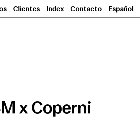
ios
Clientes
Index
Contacto
Español
USM x Coperni
•
30.
M x Coperni