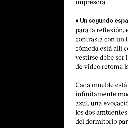
impresora.
•
Un segundo espac
para la reflexión,
contrasta con un t
cómoda está allí c
vestirse debe ser 
de video retoma la
Cada mueble está 
infinitamente mod
azul, una evocaci
los dos ambientes
del dormitorio par