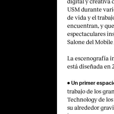
digital y creativa 
USM durante varios
de vida y el trabaj
encuentran, y que 
espectaculares in
Salone del Mobile 
La escenografía i
está diseñada en 2
•
Un primer espaci
trabajo de los gr
Technology de los 
su alrededor gravi