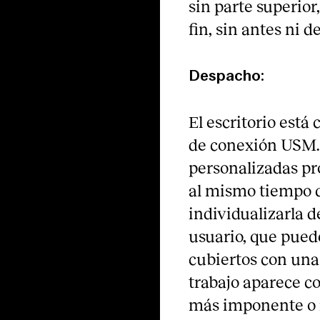
sin parte superior
fin, sin antes ni 
Despacho:
El escritorio está
de conexión USM. 
personalizadas pr
al mismo tiempo q
individualizarla d
usuario, que pued
cubiertos con una 
trabajo aparece c
más imponente o 