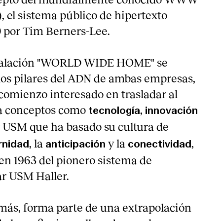
 el sistema público de hipertexto
 por Tim Berners-Lee.
nstalación "WORLD WIDE HOME" se
los pilares del ADN de ambas empresas,
comienzo interesado en trasladar al
a conceptos como
,
tecnología
innovación
y USM que ha basado su cultura de
, la
y la
,
nidad
anticipación
conectividad
 en 1963 del pionero sistema de
r USM Haller.
más, forma parte de una extrapolación