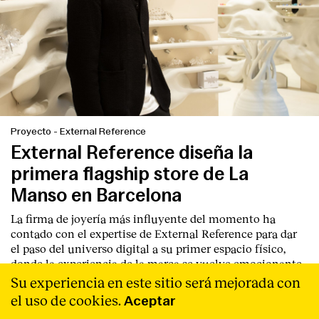
Proyecto
-
External Reference
External Reference diseña la
primera flagship store de La
Manso en Barcelona
La firma de joyería más influyente del momento ha
contado con el expertise de
External Reference
para dar
el paso del universo digital a su primer espacio físico,
donde la experiencia de la marca se vuelve emocionante
y memorable
Leer Más
Su experiencia en este sitio será mejorada con
el uso de cookies.
Aceptar