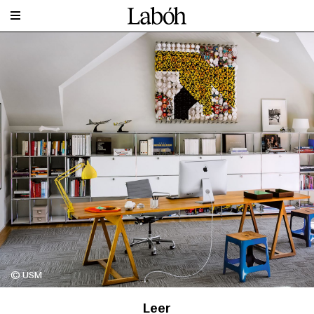
© USM
Leer