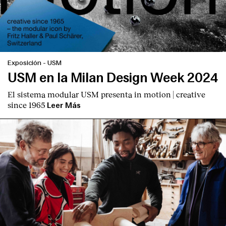
Exposición
-
USM
USM en la Milan Design Week 2024
English
Español
Italiano
Català
El sistema modular USM presenta
in motion | creative
since 1965
Leer Más