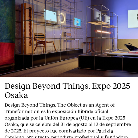
Design Beyond Things. Expo 2025
Osaka
Design Beyond Things. The Object as an Agent of
Transformation
es la exposición híbrida oficial
organizada por la
Unión Europea
(UE) en la
Expo 2025
Osaka
, que se celebra del
31 de agosto al 13 de septiembre
de 2025
. El proyecto fue comisariado por
Patrizia
Catalano
, arquitecta, periodista profesional y fundadora