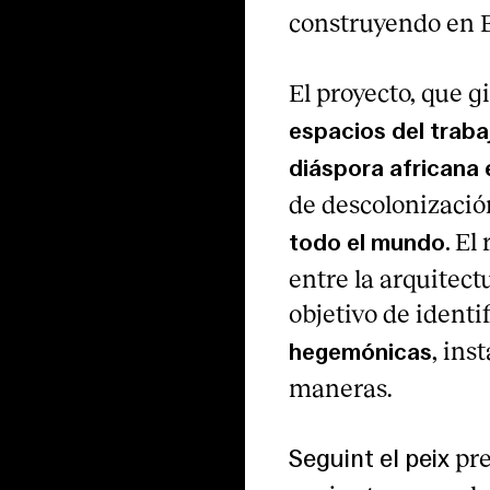
construyendo en E
El proyecto, que gi
espacios del trab
diáspora africana 
de descolonizaci
El 
todo el mundo.
entre la arquitect
objetivo de identi
, ins
hegemónicas
maneras.
pre
Seguint el peix