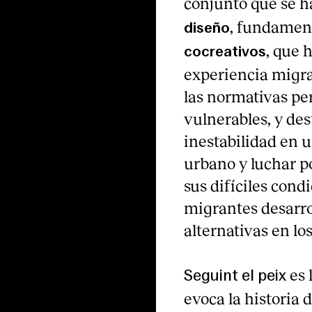
conjunto que se h
, fundamen
diseño
, que 
cocreativos
experiencia migran
las normativas pe
vulnerables, y de
inestabilidad en 
urbano y luchar p
sus difíciles cond
migrantes desarrol
alternativas en los
es 
Seguint el peix
evoca la historia d