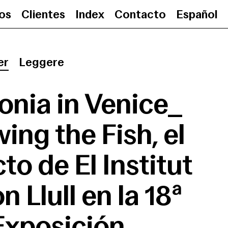
ios
Clientes
Index
Contacto
Español
Catalonia in Venice_ Following the F
er
Leggere
onia in Venice_
ing the Fish, el
to de El Institut
 Llull en la 18ª
Exposición