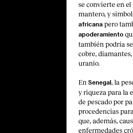
se convierte en el
mantero, y simboli
pero tam
africana
que
apoderamiento
también podría ser
cobre, diamantes, 
uranio.
En
, la pe
Senegal
y riqueza para la 
de pescado por pa
procedencias para 
que, además, caus
enfermedades cró