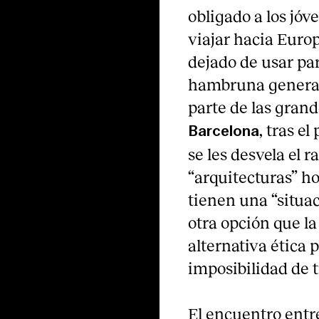
obligado a los jó
viajar hacia Euro
dejado de usar par
hambruna generada
parte de las grand
, tras e
Barcelona
se les desvela el r
“arquitecturas” ho
tienen una “situac
otra opción que l
alternativa ética 
imposibilidad de 
El encuentro entr