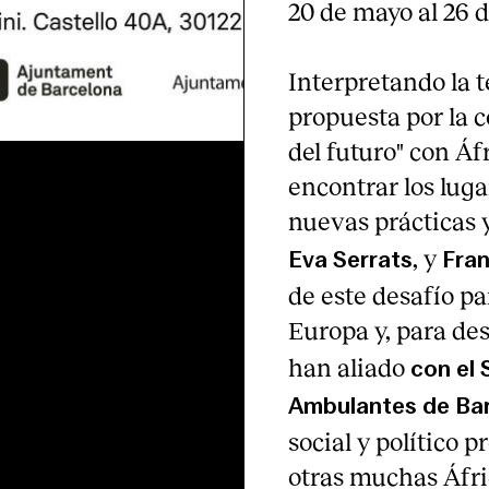
20 de mayo al 26 
Interpretando la 
propuesta por la c
del futuro" con Áf
encontrar los lug
nuevas prácticas y
, y
Eva Serrats
Fran
de este desafío pa
Europa
y,
para des
han aliado
con el 
Ambulantes de Ba
social y político 
otras muchas Áfri