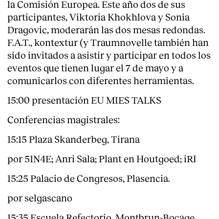
la Comisión Europea. Este año dos de sus
participantes, Viktoria Khokhlova y Sonia
Dragovic, moderarán las dos mesas redondas.
F.A.T.
,
kontextur
(y
Traumnovelle
también han
sido invitados a asistir y participar en todos los
eventos que tienen lugar el 7 de mayo y a
comunicarlos con diferentes herramientas.
15:00 presentación EU MIES TALKS
Conferencias magistrales:
15:15 Plaza Skanderbeg, Tirana
Index
por 51N4E; Anri Sala; Plant en Houtgoed; iRI
15:25 Palacio de Congresos, Plasencia.
por selgascano
15:35 Escuela Refectorio, Montbrun-Bocage.