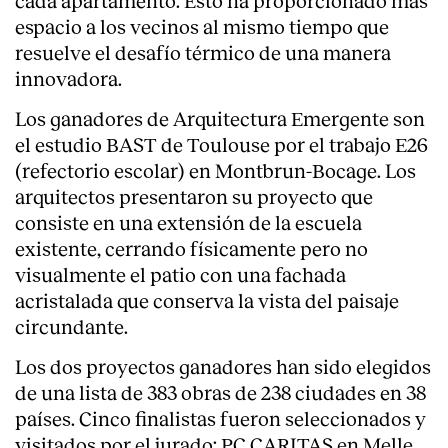
cada apartamento. Esto ha proporcionado más
espacio a los vecinos al mismo tiempo que
Servicios
resuelve el desafío térmico de una manera
innovadora.
Los ganadores de Arquitectura Emergente son
el estudio BAST de Toulouse por el trabajo E26
(refectorio escolar) en Montbrun-Bocage. Los
arquitectos presentaron su proyecto que
consiste en una extensión de la escuela
existente, cerrando físicamente pero no
visualmente el patio con una fachada
acristalada que conserva la vista del paisaje
circundante.
Los dos proyectos ganadores han sido elegidos
de una lista de 383 obras de 238 ciudades en 38
países. Cinco finalistas fueron seleccionados y
visitados por el jurado: PC CARITAS en Melle