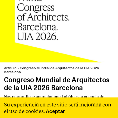
Artículo
-
Congreso Mundial de Arquitectos de la UIA 2026
Barcelona
Congreso Mundial de Arquitectos
de la UIA 2026 Barcelona
Nos enorgullece anunciar que Labóh es la agencia de
comunicación responsable de liderar y diseñar la difusión
Su experiencia en este sitio será mejorada con
del Congreso Mundial de Arquitectos de la UIA 2026
el uso de cookies.
Aceptar
Barcelona a través de prensa, redes sociales y eventos.