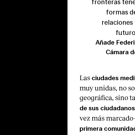
fronteras tene
formas de
relaciones
futuro
Añade Federic
Cámara de
Las
ciudades medit
muy unidas, no so
geográfica, sino t
de sus ciudadanos
vez más marcado–
primera comunidad