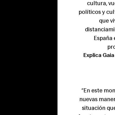
cultura, vu
políticos y cu
que vi
distanciami
España e
pr
Explica Gaia
“En este mom
nuevas manera
situación qu