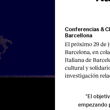
Conferencias & C
Barcellona
El próximo 29 de j
Barcelona, en col
Italiana de Barce
cultural y solidar
investigación rel
“El objeti
empezando po