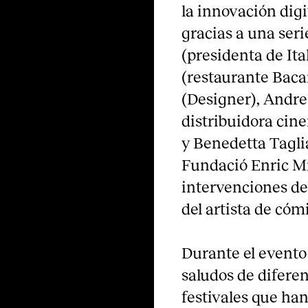
la innovación digita
gracias a una seri
(presidenta de Ita
(restaurante Baca
(Designer), Andre
distribuidora cin
y Benedetta Taglia
Fundació Enric Mi
intervenciones de
del artista de cóm
Durante el evento
saludos de diferen
festivales que ha