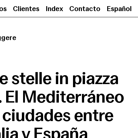
ios
Clientes
Index
Contacto
Español
iazza grande. El Mediterráneo de las ciudade
ggere
e stelle in piazza
 El Mediterráneo
s ciudades entre
alia y España