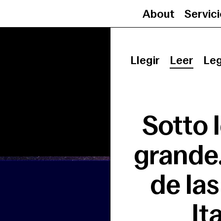
About
Servic
Sotto le stelle in p
Llegir
Leer
Le
Sotto l
grande.
de la
It