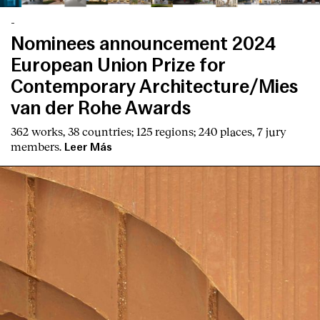
-
Nominees announcement 2024
European Union Prize for
Contemporary Architecture/Mies
van der Rohe Awards
English
Español
Italiano
Català
362 works, 38 countries; 125 regions; 240 places, 7 jury
members.
Leer Más