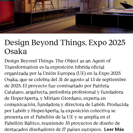
Design Beyond Things. Expo 2025
Osaka
Design Beyond Things. The Object as an Agent of
Transformation
es la exposición híbrida oficial
organizada por la
Unión Europea
(UE) en la
Expo 2025
Osaka
, que se celebra del
31 de agosto al 13 de septiembre
de 2025
. El proyecto fue comisariado por
Patrizia
Catalano
, arquitecta, periodista profesional y fundadora
de HoperAperta, y
Miriam Giordano
, experta en
comunicación, fundadora y directora de Labóh. Producida
por
Labóh
y
HoperAperta, l
a exposición colectiva se
presenta en el
Pabellón de la UE
y se amplía en el
Pabellón Báltico
, reuniendo
35 proyectos de diseño
de
destacados diseñadores
de
17 países europeos
.
Leer Más