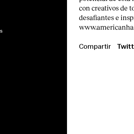
con creativos de t
desafiantes e ins
www.americanha
o, AHEC, AIDI
 Lencer
s
Compartir
Twitt