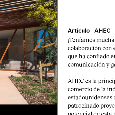
Artículo
-
AHEC
¡Teníamos muchas
colaboración con
que ha confiado en
comunicación y ga
AHEC es la princi
comercio de la in
estadounidenses 
patrocinado proye
potencial de esta