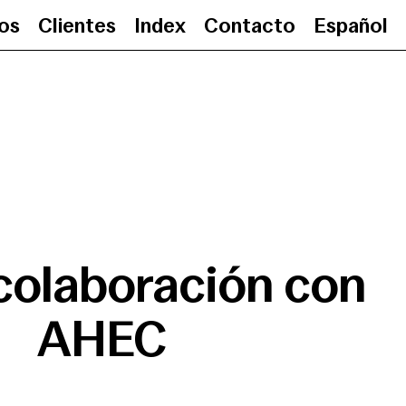
ios
Clientes
Index
Contacto
Español
Nueva colaboración c
colaboración con
AHEC