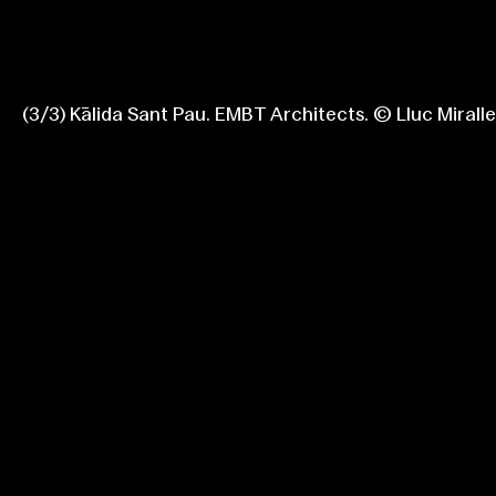
(
1
2
3
/
3
3
3
)
Tocamadera, Bailarinas. Sergio Rodríguez Casad
Endless Stair. RDMM Architects, AHEC. © Jonas
Kālida Sant Pau. EMBT Architects. © Lluc Miralle