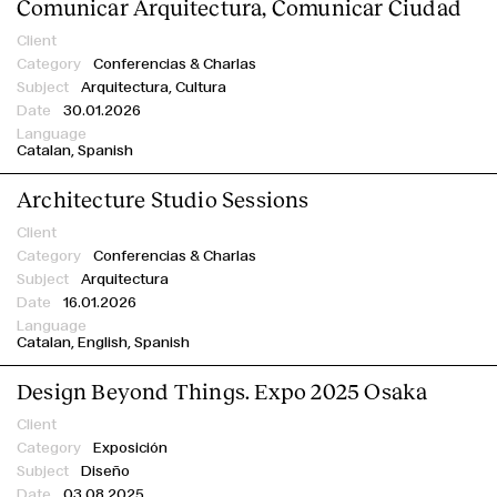
Comunicar Arquitectura, Comunicar Ciudad
Consolato Generale d’Italia Barcellona
Creative Raval - MACBA Store Laie
Conferencias & Charlas
Arquitectura, Cultura
Davide Groppi
30.01.2026
Elastiko Architects
Elisava
Catalan
Spanish
Escola Massana
Architecture Studio Sessions
EUmies Awards
External Reference
Conferencias & Charlas
Fundació Enric Miralles
Arquitectura
Fundació Mies van der Rohe
16.01.2026
Garcés de Seta Bonet
Catalan
English
Spanish
GCA Architects
Design Beyond Things. Expo 2025 Osaka
h3o
IED Barcelona
Exposición
Institut Ramon Llull
Diseño
Istituto Italiano di Cultura di Barcellona
03.08.2025