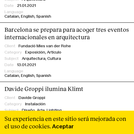
21.01.2021
Catalan
English
Spanish
Barcelona se prepara para acoger tres eventos
internacionales en arquitectura
Fundació Mies van der Rohe
Exposición,
Artículo
Arquitectura, Cultura
13.01.2021
Catalan
English
Spanish
Davide Groppi ilumina Klimt
Davide Groppi
Instalación
Diseño, Arte, Lighting
12.01.2021
Su experiencia en este sitio será mejorada con
el uso de cookies.
Aceptar
Filtro
Spanish