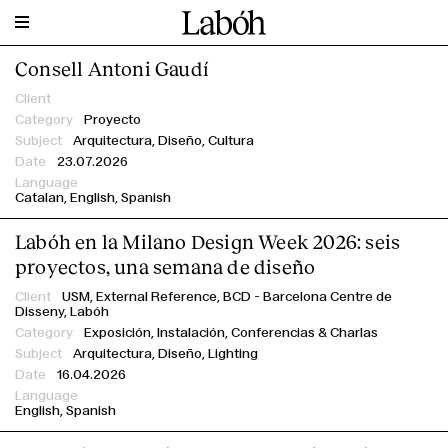
Consell Antoni Gaudí
Filtrar por
Cliente
Proyecto
Arquitectura, Diseño, Cultura
AHEC
23.07.2026
Altrim Publishers
Catalan
English
Spanish
Architecture & the Media
BARQ Festival
Labóh en la Milano Design Week 2026: seis
BBConstrumat - Fira de Barcelona
proyectos, una semana de diseño
BCD - Barcelona Centre de Disseny
USM,
External Reference,
BCD - Barcelona Centre de
Disseny,
Labóh
Benedetta Tagliabue – Miralles Tagliabue EMBT
Exposición,
Instalación,
Conferencias & Charlas
BMLD – designing with light
Arquitectura, Diseño, Lighting
CASA SOLO Arquitectos
16.04.2026
Catalan-Architects
English
Spanish
Cities Connection Project
Clase