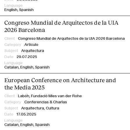
Italian-Architects
English
Spanish
JPAM
Labóh
Congreso Mundial de Arquitectos de la UIA
LAMÁQUINA by Noumena
2026 Barcelona
Marcela Grassi Photography
Congreso Mundial de Arquitectos de la UIA 2026 Barcelona
Roca
Artículo
Spanish-Architects
Arquitectura
29.07.2025
USM
Vaselli
Catalan
English
Spanish
World-Architects
European Conference on Architecture and
Young Talent Architecture Award
the Media 2025
Congreso Mundial de Arquitectos de la UIA 2026 Barcelona
Labóh,
Fundació Mies van der Rohe
About
Conferencias & Charlas
Categoría
Arquitectura, Cultura
17.05.2025
Tema
Catalan
English
Spanish
Fecha