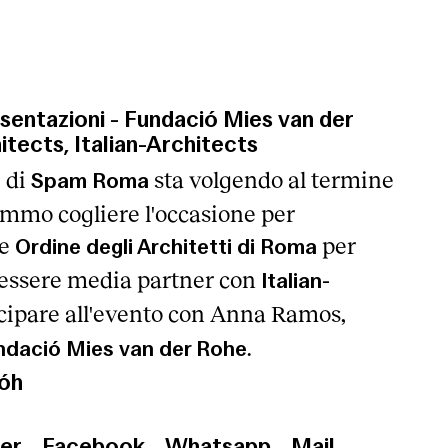
sentazioni
-
Fundació Mies van der
tects, Italian-Architects
 di
sta volgendo al termine
Spam Roma
emmo cogliere l'occasione per
e
per
Ordine degli Architetti di Roma
d essere media partner con
Italian-
cipare all'evento con Anna Ramos,
.
ndació Mies van der Rohe
óh
er
Facebook
Whatsapp
Mail