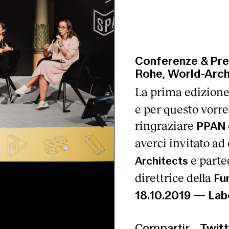
Conferenze & Pre
Rohe, World-Archi
La prima edizione
e per questo vorr
ringraziare
PPAN
averci invitato a
e parte
Architects
direttrice della
Fu
18.10.2019
—
Lab
Compartir
Twitt