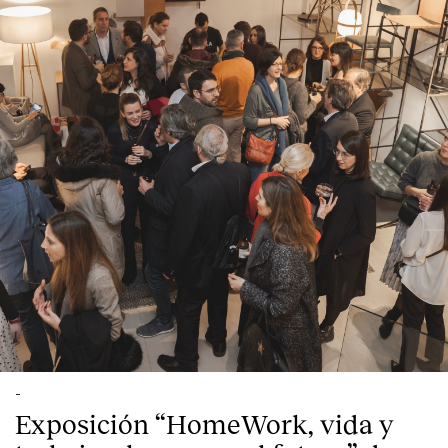
English
Español
Italiano
Català
-
Exposición “HomeWork, vida y