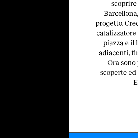
scoprire
Barcellona
progetto. Cre
catalizzatore
piazza e il
adiacenti, fi
Ora sono 
scoperte ed
E