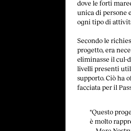
dove le forti mar
unica di persone 
ogni tipo di attivit
Secondo le richie
progetto, era nec
eliminasse il cul-d
livelli presenti u
supporto. Ciò ha o
facciata per il Pa
"Questo proget
è molto rappre
Mare Nostru