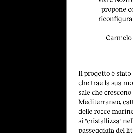
propone c
riconfigura 
Carmelo 
Il progetto è sta
che trae la sua mor
sale che crescono 
Mediterraneo, catt
delle rocce marine
si "cristallizza" ne
passeggiata del l