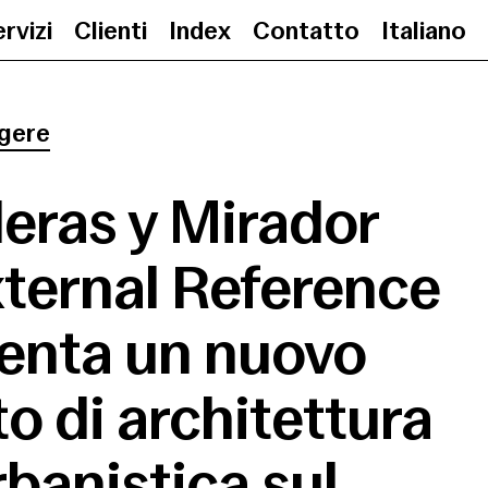
rvizi
Clienti
Index
Contatto
Italiano
Escaleras y Mirador Vela. Extern
gere
leras y Mirador
xternal Reference
enta un nuovo
o di architettura
rbanistica sul