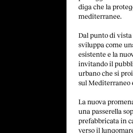
diga che la prote
mediterranee.
Dal punto di vista
sviluppa come una 
esistente e la nuo
invitando il pubb
urbano che si proi
sul Mediterraneo e
La nuova promena
una passerella sop
prefabbricata in c
verso il lungomare