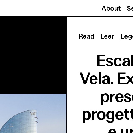
About
Se
Read
Leer
Leg
Esca
Vela. E
pres
progett
e u