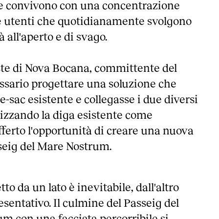
ee convivono con una concentrazione
e utenti che quotidianamente svolgono
à all'aperto e di svago.
ste di Nova Bocana, committente del
essario progettare una soluzione che
e-sac esistente e collegasse i due diversi
tilizzando la diga esistente come
fferto l'opportunità di creare una nuova
sseig del Mare Nostrum.
to da un lato è inevitabile, dall'altro
sentativo. Il culmine del Passeig del
m con una facciata percorribile si