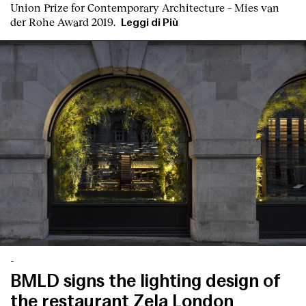
Contatto
Union Prize for Contemporary Architecture – Mies van
der Rohe Award 2019.
Leggi di Più
-
BMLD signs the lighting design of
the restaurant Zela London