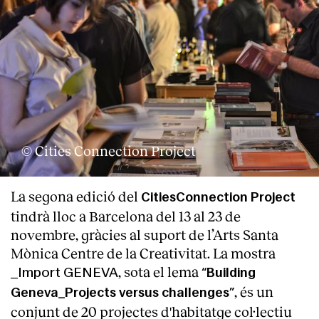
© Cities Connection Project
La segona edició del
CitiesConnection Project
tindrà lloc a Barcelona del 13 al 23 de
novembre, gràcies al suport de l’Arts Santa
Mònica Centre de la Creativitat. La mostra
, sota el lema
_Import GENEVA
“Building
, és un
Geneva_Projects versus challenges”
conjunt de 20 projectes d'habitatge col·lectiu