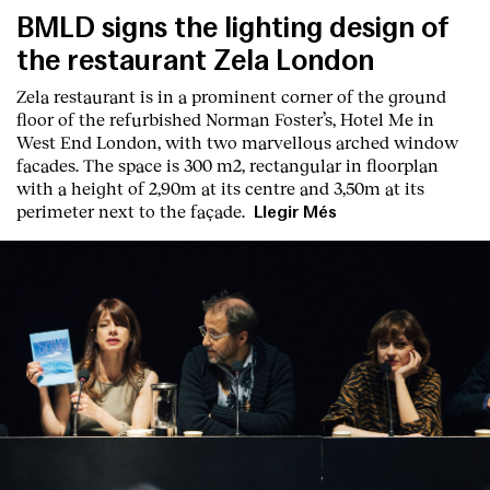
BMLD signs the lighting design of
the restaurant Zela London
Zela restaurant is in a prominent corner of the ground
floor of the refurbished Norman Foster’s, Hotel Me in
West End London, with two marvellous arched window
facades. The space is 300 m2, rectangular in floorplan
with a height of 2,90m at its centre and 3,50m at its
perimeter next to the façade.
Llegir Més