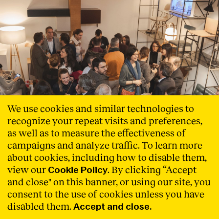
We use cookies and similar technologies to
recognize your repeat visits and preferences,
as well as to measure the effectiveness of
campaigns and analyze traffic. To learn more
about cookies, including how to disable them,
view our
. By clicking “Accept
Cookie Policy
and close" on this banner, or using our site, you
consent to the use of cookies unless you have
disabled them.
Accept and close.
-