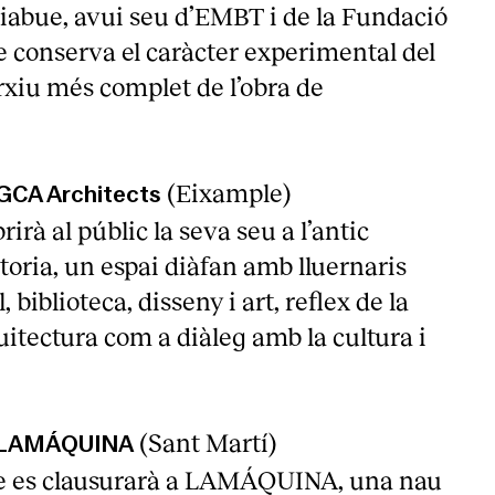
liabue, avui seu d’EMBT i de la Fundació
e conserva el caràcter experimental del
arxiu més complet de l’obra de
(Eixample)
GCA Architects
irà al públic la seva seu a l’antic
oria, un espai diàfan amb lluernaris
, biblioteca, disseny i art, reflex de la
quitectura com a diàleg amb la cultura i
(Sant Martí)
 LAMÁQUINA
ie es clausurarà a LAMÁQUINA, una nau