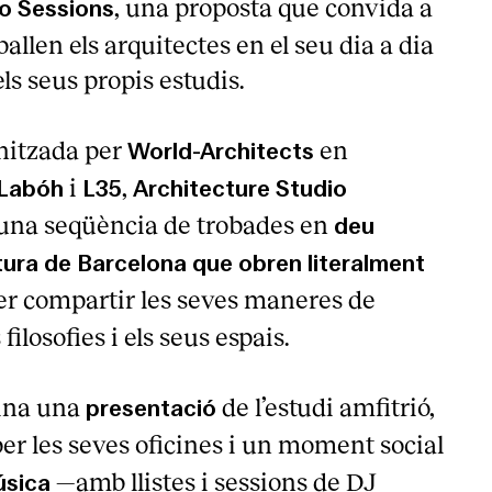
, una proposta que convida a
io Sessions
allen els arquitectes en el seu dia a dia
els seus propis estudis.
nitzada per
en
World-Architects
i
,
Labóh
L35
Architecture Studio
una seqüència de trobades en
deu
tura de Barcelona que obren literalment
r compartir les seves maneres de
 filosofies i els seus espais.
ina una
de l’estudi amfitrió,
presentació
er les seves oficines i un moment social
—amb llistes i sessions de DJ
sica