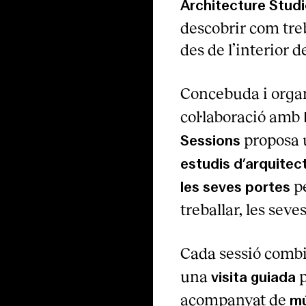
Architecture Stud
descobrir com treb
des de l’interior d
as
s
Concebuda i orga
col·laboració amb
proposa 
Sessions
estudis d’arquitec
pe
les seves portes
treballar, les seves
Cada sessió comb
una
p
visita guiada
acompanyat de
mú