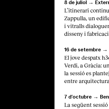
8 de juliol → Exte
L’itinerari continu
Zappulla, un edif
i vitralls dialog
disseny i fabricaci
16 de setembre → 
El jove despatx h3
Verdi, a Gràcia: un
la sessió es plant
entre arquitectura,
7 d’octubre → Be
La següent sessió 