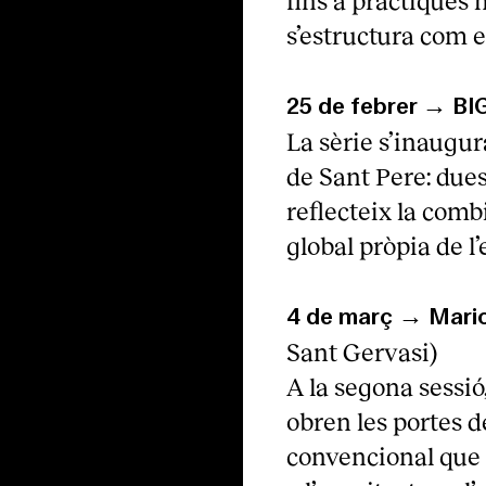
fins a pràctiques 
s’estructura com e
25 de febrer → BIG
La sèrie s’inaugur
de Sant Pere: dues
reflecteix la comb
global pròpia de l’
4 de març → Mario
Sant Gervasi)
A la segona sessi
obren les portes d
convencional que 