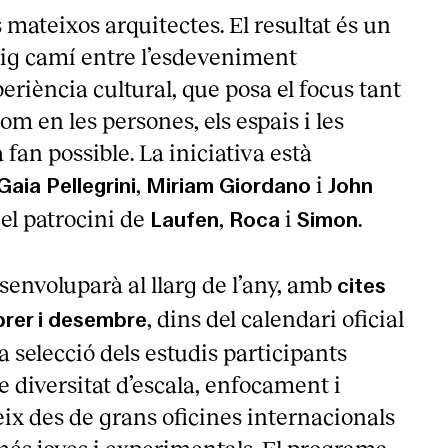
 mateixos arquitectes. El resultat és un
mig camí entre l’esdeveniment
periència cultural, que posa el focus tant
om en les persones, els espais i les
fan possible. La iniciativa està
,
i
Gaia Pellegrini
Miriam Giordano
John
el patrocini de
,
i
.
Laufen
Roca
Simon
envoluparà al llarg de l’any, amb
cites
, dins del calendari oficial
brer i desembre
La selecció dels estudis participants
de diversitat d’escala, enfocament i
neix des de grans oficines internacionals