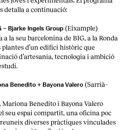
més joves i experimentals. El programa
s detalla a continuació:
(Eixample)
 – Bjarke Ingels Group
a a la seu barcelonina de BIG, a la Ronda
 plantes d’un edifici històric que
inació d’artesania, tecnologia i ambició
estudi.
(Sarrià–
na Benedito + Bayona Valero
ó, Mariona Benedito i Bayona Valero
el seu espai compartit, una oficina poc
reuneix diverses pràctiques vinculades