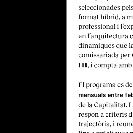
seleccionades pels
format híbrid, a 
professional i l’ex
en l’arquitectura c
dinàmiques que la 
comissariada per
, i compta amb 
Hill
El programa es des
mensuals entre fe
de la Capitalitat. 
respon a criteris 
trajectòria, i reu