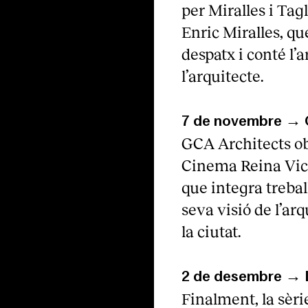
per Miralles i Tag
Enric Miralles, qu
despatx i conté l’
l’arquitecte.
7 de novembre → 
GCA Architects obr
Cinema Reina Vict
que integra treball
seva visió de l’ar
la ciutat.
2 de desembre →
Finalment, la sèr