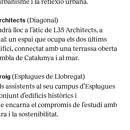
’urbanisme i la reflexió urbana.
(Diagonal)
rchitects
drà lloc a l’àtic de L35 Architects, a
l: un espai que ocupa els dos últims
’edifici, connectat amb una terrassa oberta
mbla de Catalunya i al mar.
(Esplugues de Llobregat)
iroig
els assistents al seu campus d’Esplugues
njunt d’edificis històrics i
e encarna el compromís de l’estudi amb
ra i la sostenibilitat.