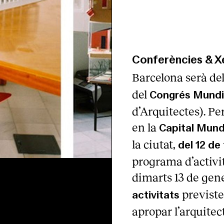
Conferències & X
Barcelona serà de
del
Congrés Mundia
d’Arquitectes). Pe
en la
Capital Mundi
la ciutat,
del 12 de
programa d’activit
dimarts 13 de gen
previste
activitats
apropar l’arquitec