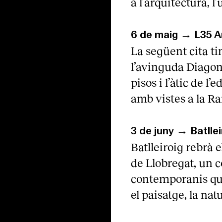
a l’arquitectura, l
6 de maig → L35 A
La següent cita tin
l’avinguda Diagona
pisos i l’àtic de l
amb vistes a la Ra
3 de juny → Batlle
Batlleiroig rebrà 
de Llobregat, un co
contemporanis qu
el paisatge, la natu