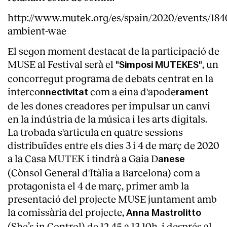
http://www.mutek.org/es/spain/2020/events/184
ambient-wae
El segon moment destacat de la participació de
MUSE al Festival serà el
, un
"Simposi MUTEKES"
concorregut programa de debats centrat en la
interco
com a eina d'apode
nnectivitat
rament
de les dones creadores per impulsar un canvi
en la indústria de la música i les arts digitals.
La trobada s'articula en quatre sessions
distribuïdes entre els dies 3 i 4 de març de 2020
a la Casa MUTEK i tindrà a Gaia D
anese
(Cònsol General d'Itàlia a Barcelona) com a
protagonista el 4 de març, primer amb la
presentació del projecte MUSE juntament amb
la comissària del projecte,
Anna Mastrolitto
(She’s in Control) de 12.45 a 13.10h, i després al