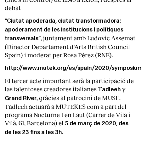
debat
“Ciutat apoderada, ciutat transformadora:
apoderament de les institucions i polítiques
, juntament amb Ludovic Assemat
transversals”
(Director Departament d'Arts British Council
Spain) i moderat per Rosa Pérez (RNE).
http://www.mutek.org/es/spain/2020/symposiu
El tercer acte important serà la participació de
las talentoses creadores italianes T
y
adleeh
, gràcies al patrocini de MUSE.
Grand River
Tadleeh actuarà a MUTEKES com a part del
programa Nocturne 1 en Laut (Carrer de Vila i
Vilà, 61, Barcelona) el 5
de març de 2020, des
.
de les 23 fins a les 3h