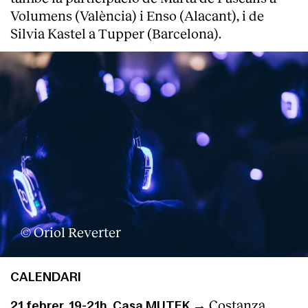
Volumens (València) i Enso (Alacant), i de
Silvia Kastel a Tupper (Barcelona).
© Oriol Reverter
CALENDARI
Costanza
21 febrer, 19-21h, Casa MUTEK →