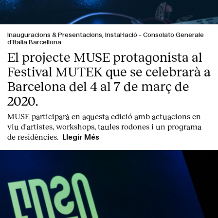
Inauguracions & Presentacions, Instal·lació
-
Consolato Generale
d’Italia Barcellona
El projecte MUSE protagonista al
Festival MUTEK que se celebrarà a
English
Español
Italiano
Català
Barcelona del 4 al 7 de març de
2020.
MUSE participarà en aquesta edició amb actuacions en
viu d'artistes, workshops, taules rodones i un programa
de residències.
Llegir Més