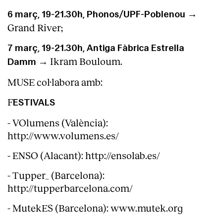
6 març, 19-21.30h, Phonos/UPF-Poblenou →
Grand River;
7 març, 19-21.30h, Antiga Fàbrica Estrella
Ikram Bouloum.
Damm →
MUSE col·labora amb:
F
ESTIVALS
- VOlumens (València):
http://www.volumens.es/
- ENSO (Alacant): http://ensolab.es/
- Tupper_ (Barcelona):
http://tupperbarcelona.com/
- MutekES (Barcelona): www.mutek.org