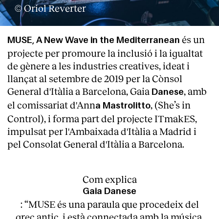
© Oriol Reverter
és un
MUSE, A New Wave in the Mediterranean
projecte per promoure la inclusió i la igualtat
de gènere a les industries creatives, ideat i
llançat al setembre de 2019 per la Cònsol
General d'Itàlia a Barcelona, Gaia
, amb
Danese
el comissariat d'Ann
, (She’s in
a Mastrolitto
Control), i forma part del projecte ITmakES,
impulsat per l'Ambaixada d'Itàlia a Madrid i
pel Consolat General d'Itàlia a Barcelona.
About
Com explica
Gaia Danese
: “MUSE és una paraula que procedeix del
grec antic, i està connectada amb la música,