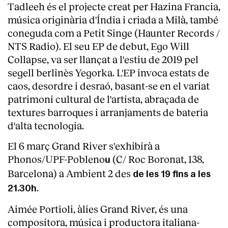
Tadleeh és el projecte creat per Hazina Francia,
Serveis
música originària d'Índia i criada a Milà, també
coneguda com a Petit Singe (Haunter Records /
NTS Radio). El seu EP de debut, Ego Will
Collapse, va ser llançat a l'estiu de 2019 pel
segell berlinès Yegorka. L'EP invoca estats de
caos, desordre i desraó, basant-se en el variat
patrimoni cultural de l'artista, abraçada de
textures barroques i arranjaments de bateria
d'alta tecnologia.
El 6 març Grand River s'exhibirà a
Phonos/UPF-Pobleno
(C/ Roc Boronat, 138,
u
Barcelona) a Ambient 2 des
de les 19 fins a les
.
21.30h
Aimée Portioli, àlies Grand River, és una
compositora, música i productora italiana-