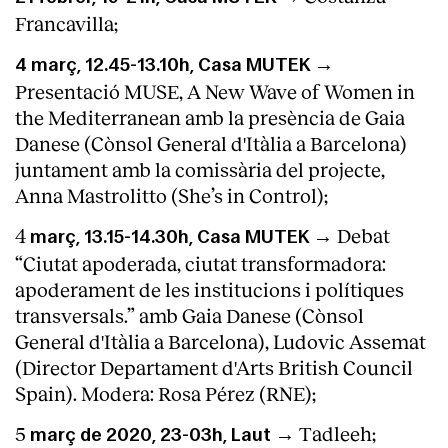
Francavilla;
4 març, 12.45-13.10h, Casa MUTEK →
Presentació MUSE, A New Wave of Women in
the Mediterranean amb la presència de Gaia
Danese (Cònsol General d'Itàlia a Barcelona)
juntament amb la comissària del projecte,
Clients
Anna Mastrolitto (She’s in Control);
4
Debat
març, 13.15-14.30h, Casa MUTEK →
“Ciutat apoderada, ciutat transformadora:
apoderament de les institucions i polítiques
transversals.” amb Gaia Danese (Cònsol
General d'Itàlia a Barcelona), Ludovic Assemat
(Director Departament d'Arts British Council
Spain). Modera: Rosa Pérez (RNE);
5
Tadleeh;
març de 2020, 23-03h, Laut →