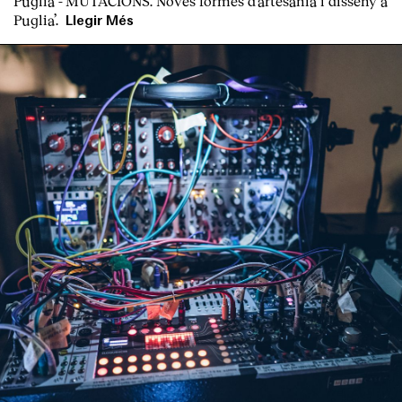
Puglia
-‘
MUTACIONS. Noves formes d’artesania i disseny a
Puglia’.
Llegir Més