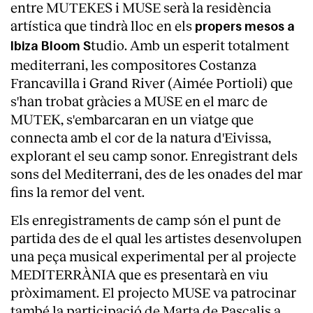
entre MUTEKES i MUSE serà la residència
artística que tindrà lloc en els
propers mesos a
tudio. Amb un esperit totalment
Ibiza Bloom S
mediterrani, les compositores Costanza
Francavilla i Grand River (Aimée Portioli) que
s'han trobat gràcies a MUSE en el marc de
MUTEK, s'embarcaran en un viatge que
connecta amb el cor de la natura d'Eivissa,
explorant el seu camp sonor. Enregistrant dels
sons del Mediterrani, des de les onades del mar
fins la remor del vent.
Els enregistraments de camp són el punt de
partida des de el qual les artistes desenvolupen
una peça musical experimental per al projecte
MEDITERRÀNIA que es presentarà en viu
pròximament. El projecto MUSE va patrocinar
també la participació de Marta de Pascalis a