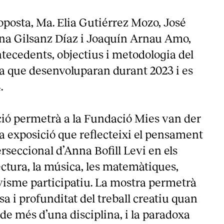
roposta, Ma. Elia Gutiérrez Mozo, José
na Gilsanz Díaz i Joaquín Arnau Amo,
ntecedents, objectius i metodologia del
ca que desenvoluparan durant 2023 i es
4.
ció permetrà a la Fundació Mies van der
 exposició que reflecteixi el pensament
terseccional d’Anna Bofill Levi en els
ctura, la música, les matemàtiques,
ctivisme participatiu. La mostra permetrà
esa i profunditat del treball creatiu quan
de més d’una disciplina, i la paradoxa