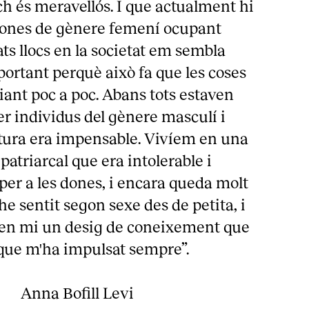
ch és meravellós. I que actualment hi
sones de gènere femení ocupant
s llocs en la societat em sembla
ortant perquè això fa que les coses
ant poc a poc. Abans tots estaven
r individus del gènere masculí i
tura era impensable. Vivíem en una
 patriarcal que era intolerable i
per a les dones, i encara queda molt
'he sentit segon sexe des de petita, i
r en mi un desig de coneixement que
 que m'ha impulsat sempre”.
Anna Bofill Levi