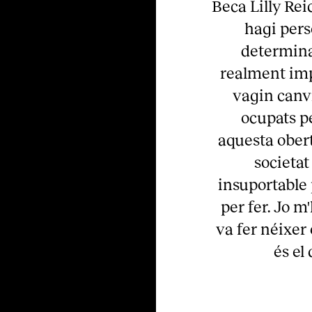
Beca Lilly Rei
hagi per
determinat
realment imp
vagin canvi
ocupats pe
aquesta ober
societat
insuportable 
per fer. Jo m
va fer néixe
és el