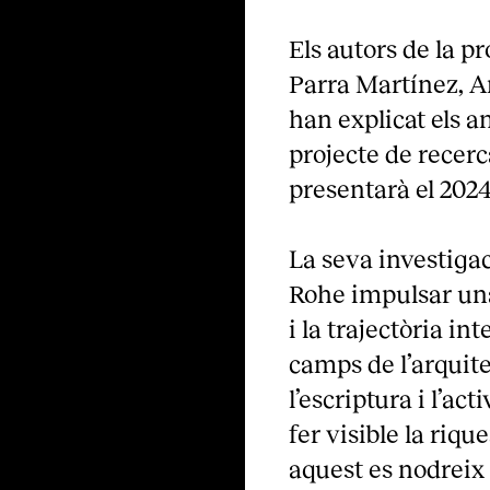
Els autors de la p
Parra Martínez, A
han explicat els a
projecte de recer
presentarà el 202
La seva investiga
Rohe impulsar una
i la trajectòria in
camps de l’arquite
l’escriptura i l’a
fer visible la riqu
aquest es nodreix 