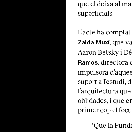
que el deixa al ma
superficials.
L’acte ha comptat
, que v
Zaida Muxí
Aaron Betsky i D
, directora
Ramos
impulsora d’aques
suport a l’estudi, 
l’arquitectura que
oblidades, i que e
primer cop el focu
"Que la Funda