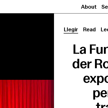
About
Se
Llegir
Read
Le
La Fu
der R
expo
pe
tr