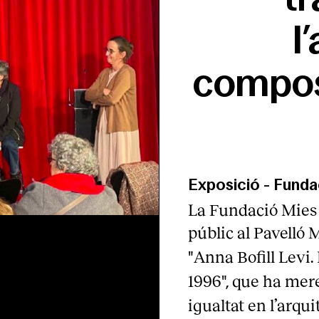
l
composi
Exposició
-
Funda
La Fundació Mies 
públic al Pavelló
Anna Bofill Levi.
"
1996
que ha meres
",
igualtat en l’arqui