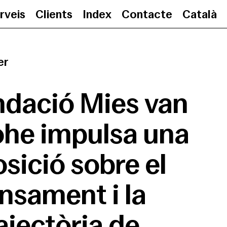
rveis
Clients
Index
Contacte
Català
La Fundació Mies van der Rohe imp
er
ndació Mies van
ohe impulsa una
sició sobre el
nsament i la
ajectòria de