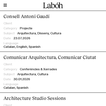
Consell Antoni Gaudí
Filtra per
Client
Projecte
Arquitectura, Disseny, Cultura
AHEC
23.07.2026
Altrim Publishers
Catalan
English
Spanish
Architecture & the Media
BARQ Festival
Comunicar Arquitectura, Comunicar Ciutat
BBConstrumat - Fira de Barcelona
BCD - Barcelona Centre de Disseny
Conferències & Xerrades
Benedetta Tagliabue – Miralles Tagliabue EMBT
Arquitectura, Cultura
30.01.2026
BMLD – designing with light
CASA SOLO Arquitectos
Catalan
Spanish
Catalan-Architects
Architecture Studio Sessions
Cities Connection Project
Clase