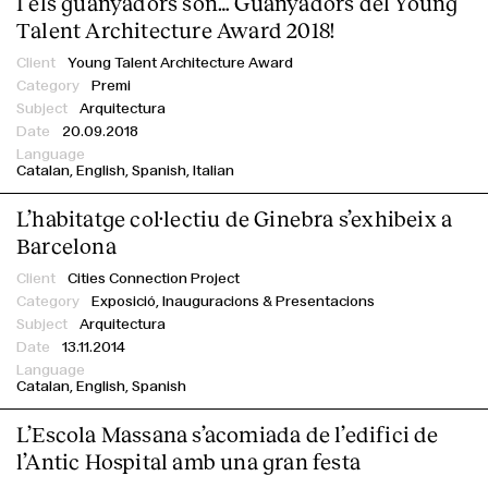
I els guanyadors són… Guanyadors del Young
Talent Architecture Award 2018!
Young Talent Architecture Award
Premi
Arquitectura
20.09.2018
Catalan
English
Spanish
Italian
L’habitatge col·lectiu de Ginebra s’exhibeix a
Barcelona
Cities Connection Project
Exposició,
Inauguracions & Presentacions
Arquitectura
13.11.2014
Catalan
English
Spanish
L’Escola Massana s’acomiada de l’edifici de
l’Antic Hospital amb una gran festa