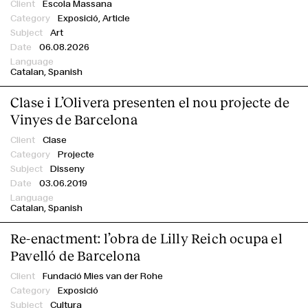
Escola Massana
Exposició,
Article
Art
06.08.2026
Catalan
Spanish
Clase i L’Olivera presenten el nou projecte de
English
Español
Italiano
Català
Vinyes de Barcelona
Clase
Projecte
Disseny
03.06.2019
Catalan
Spanish
Re-enactment: l’obra de Lilly Reich ocupa el
Pavelló de Barcelona
Fundació Mies van der Rohe
Exposició
Cultura