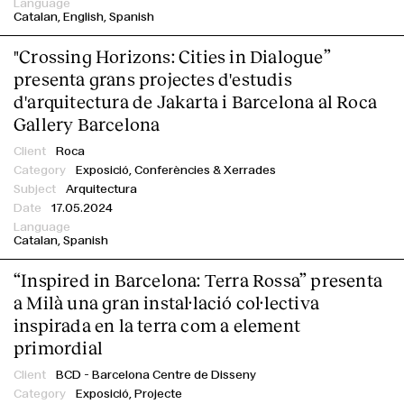
Italian-Architects
Catalan
English
Spanish
JPAM
"Crossing Horizons: Cities in Dialogue”
Labóh
presenta grans projectes d'estudis
LAMÁQUINA by Noumena
d'arquitectura de Jakarta i Barcelona al Roca
Marcela Grassi Photography
Gallery Barcelona
Roca
Roca
Spanish-Architects
Exposició,
Conferències & Xerrades
USM
Arquitectura
Vaselli
17.05.2024
World-Architects
Catalan
Spanish
Young Talent Architecture Award
“Inspired in Barcelona: Terra Rossa” presenta
Congrés Mundial d'Arquitectes UIA 2026 Barcelona
a Milà una gran instal·lació col·lectiva
About
inspirada en la terra com a element
Categoria
primordial
Tema
BCD - Barcelona Centre de Disseny
Exposició,
Projecte
Data