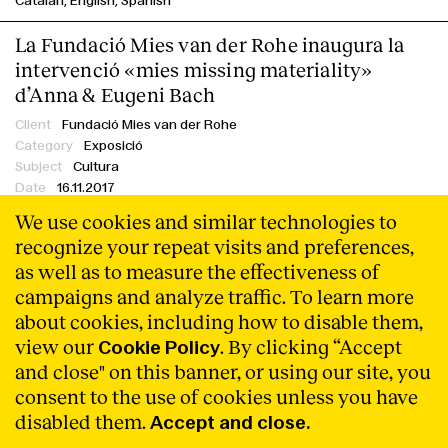
Catalan
English
Spanish
La Fundació Mies van der Rohe inaugura la
intervenció «mies missing materiality»
d’Anna & Eugeni Bach
Fundació Mies van der Rohe
Exposició
Cultura
16.11.2017
We use cookies and similar technologies to
Catalan
English
Spanish
recognize your repeat visits and preferences,
La Fundació Mies van der Rohe presenta
as well as to measure the effectiveness of
‘Artists in Architecture. Reactivating modern
campaigns and analyze traffic. To learn more
european houses’ a la Casa Vilaró
about cookies, including how to disable them,
view our
. By clicking “Accept
Cookie Policy
Fundació Mies van der Rohe
and close" on this banner, or using our site, you
Exposició
Art
consent to the use of cookies unless you have
16.09.2019
disabled them.
Accept and close.
Filtre
Catalan
English
Spanish