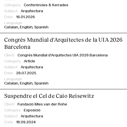
Conferències & Xerrades
Consolato Generale d’Italia Barcellona
Arquitectura
Creative Raval - MACBA Store Laie
16.01.2026
Davide Groppi
Catalan
English
Spanish
Elastiko Architects
Congrés Mundial d'Arquitectes de la UIA 2026
Elisava
Barcelona
Escola Massana
EUmies Awards
Congrés Mundial d'Arquitectes UIA 2026 Barcelona
Article
External Reference
Arquitectura
Fundació Enric Miralles
29.07.2025
Fundació Mies van der Rohe
Catalan
English
Spanish
Garcés de Seta Bonet
GCA Architects
Suspendre el Cel de Caio Reisewitz
h3o
Fundació Mies van der Rohe
IED Barcelona
Exposició
Institut Ramon Llull
Arquitectura
18.09.2024
Istituto Italiano di Cultura di Barcellona